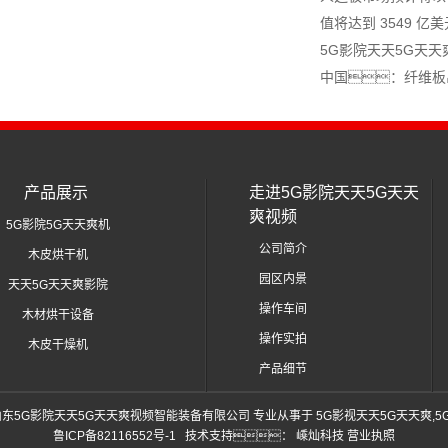
值将达到 3549 亿美
5G影院天天5G天
中国：纤维板
产品展示
走进5G影院天天5G天天
爽视频
5G影院5G天天爽机
公司简介
木皮烘干机
园区内景
天天5G天天爽影院
操作车间
木材烘干设备
操作实拍
木皮干燥机
产品细节
gwang.com/ 山东5G影院天天5G天天爽视频智能装备有限公司 专业从事于
5G影视天天5G天天爽
,
5
鲁ICP备82116552号-1
技术支持：
嵊灿科技
营业执照