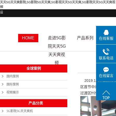
天天5G天天爽影院,5G影院5G天天爽,5G影视天天5G天天爽,5G影院天天5G天天爽视
频
设
HOME
走进5G影
产品系列
资质
在线客服
院天天5G
天天爽视
联系电话
频
全球案例
在线留言
国内案例
2019.12.03 拉
国际案例
区首节中间加了约1米
视频展示
过渡区，8排4
产品分类
5G影院5G天天爽机