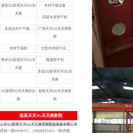
链条5G影视天天5G天
木材干燥设备
天爽
四层木皮烘干机
全自动木片干燥...
广西天天5G天天爽影
院
木材干燥机
大型木材烘干设...
杨木5G影视天天5G天
微波烘干机
天爽
多层5G影视天天5G天
天爽
5G影院5G天天爽机价
单板天天5G天天爽影
格
院
联系天天5G天天爽影院
山东5G影院天天5G天天爽视频智能装备有限公司
营销一部：15806625431（焦经理）