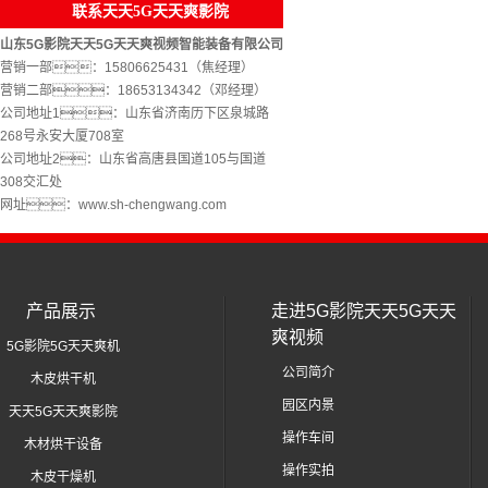
联系天天5G天天爽影院
山东5G影院天天5G天天爽视频智能装备有限公司
营销一部：15806625431（焦经理）
营销二部：18653134342（邓经理）
公司地址1：山东省济南历下区泉城路
268号永安大厦708室
公司地址2：山东省高唐县国道105与国道
308交汇处
网址：www.sh-chengwang.com
产品展示
走进5G影院天天5G天天
爽视频
5G影院5G天天爽机
公司简介
木皮烘干机
园区内景
天天5G天天爽影院
操作车间
木材烘干设备
操作实拍
木皮干燥机