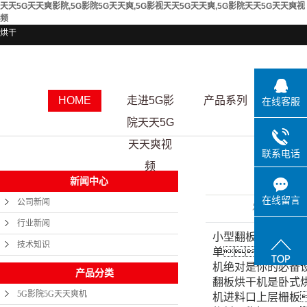
天天5G天天爽影院,5G影院5G天天爽,5G影视天天5G天天爽,5G影院天天5G天天爽视
频
烘干
HOME
走进5G影
产品系列
资质
在线客服
院天天5G
天天爽视
联系电话
频
新闻中心
在线留言
公司新闻
发布日期
行业新闻
小型翻板烘干机可
技术知识
单，只需
机绝对是你的必备
产品分类
翻板烘干机是卧式
5G影院5G天天爽机
机进料口上层栅板