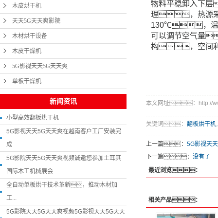
物料平稳卸入下层
木皮烘干机
理，热源
天天5G天天爽影院
130℃，
可以调节空气量
木材烘干设备
构，空间
木皮干燥机
5G影视天天5G天天爽
单板干燥机
新闻资讯
本文网址：http://www.
小型高效翻板烘干机
关键词：
翻板烘干机
,
5G影视天天5G天天爽在越南客户工厂安装完
上一篇：
5G影视天
成
下一篇：
没有了
5G影院天天5G天天爽视频诚邀您参加土耳其
最近浏览：
国际木工机械展会
全自动单板烘干技术革新，推动木材加
工...
相关产品：
5G影院天天5G天天爽视频5G影视天天5G天天