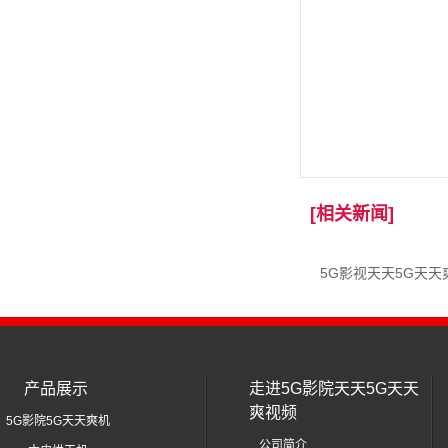
勐腊韵佳木业有限
[相关新闻]
5G影视天天5G天
产品展示
走进5G影院天天5G天天
爽视频
5G影院5G天天爽机
公司简介