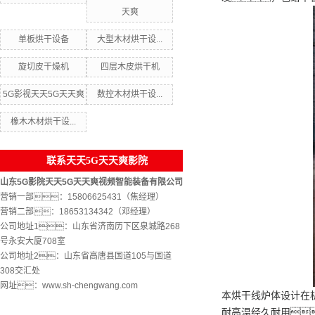
天爽
单板烘干设备
大型木材烘干设...
旋切皮干燥机
四层木皮烘干机
5G影视天天5G天天爽
数控木材烘干设...
橡木木材烘干设...
联系天天5G天天爽影院
山东5G影院天天5G天天爽视频智能装备有限公司
营销一部：15806625431（焦经理）
营销二部：18653134342（邓经理）
公司地址1：山东省济南历下区泉城路268
号永安大厦708室
公司地址2：山东省高唐县国道105与国道
308交汇处
网址：www.sh-chengwang.com
本烘干线炉体设计在
耐高温经久耐用