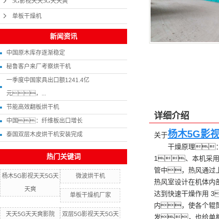
5G影视天天5G天天爽
单板干燥机
新闻资讯
中国原木库存逐渐稳定
秘鲁客户来厂考察烘干机
一季度中国家具出口额1241.4亿
元，...
节能高效翻板烘干机
详细介绍
中国：纤维板出口增长
杨木5G影
泰国双层木皮烘干机安装完成
关于
干燥原理
热门关键词
1、本机采
管中，热风通过
杨木5G影视天天5G天
微波烘干机
热风室设计在机体内
天爽
达到快速干燥作用 
单板干燥机厂家
内，使各个辊
天天5G天天爽影院
双层5G影视天天5G天
发，也给单